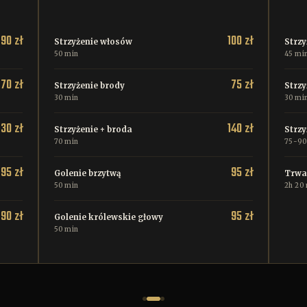
90 zł
100 zł
Strzyżenie włosów
Strz
50 min
45 mi
70 zł
75 zł
Strzyżenie brody
Strzy
30 min
30 mi
130 zł
140 zł
Strzyżenie + broda
Strzy
70 min
75-90
95 zł
95 zł
Golenie brzytwą
Trwał
50 min
2h 20
90 zł
95 zł
Golenie królewskie głowy
50 min