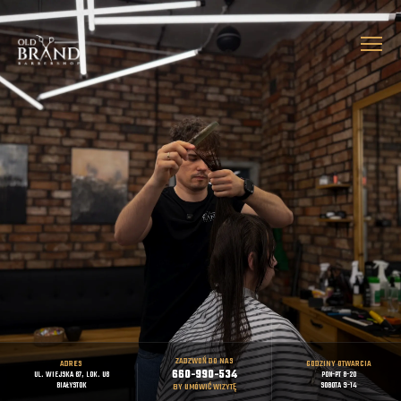
ZADZWOŃ DO NAS
ADRES
GODZINY OTWARCIA
660-990-534
UL. WIEJSKA 67, LOK. U6
PON-PT 8-20
BIAŁYSTOK
SOBOTA 9-14
BY UMÓWIĆ WIZYTĘ