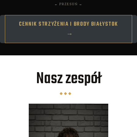
← PRZESUŃ →
CENNIK STRZYŻENIA I BRODY BIAŁYSTOK
→
Nasz zespół